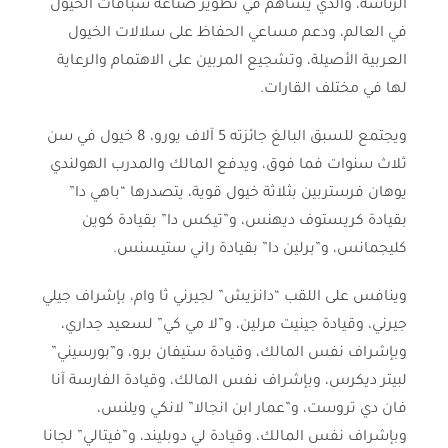
الرئاسة، والذي يساهم في تطوير صناعة سباقات الخيول
في العالم، ودعم مساعي الحفاظ على سلالات الخيول
العربية الأصيلة، وتشجيع المربين على الاهتمام والرعاية
لها في مختلف القارات.
ويجتمع للسبق البالغ جائزته 5 آلاف يورو، 8 خيول في سن
ثلاث سنوات فما فوق، ويدفع المالك والمدرب الهولندي
يوهان فرستربين بثلاثة خيول قوية، يتصدرها “باهي دا”
بقيادة كريستوف ديهنس، و”تيكس دا” بقيادة كوين
كليجمانس، و”برلين دا” بقيادة راني ستيسنس.
وينافس على اللقب “دانزيش” لجيرني ثا وام، بإشراف جيلي
جيرني، وقيادة جينيت مرلين، و”لا مي كي” لسعيد جداري،
وبإشراف نفس المالك، وقيادة ستيفان برو، و”بورسيني”
لبيتر ديكرس، وبإشراف نفس المالك، وقيادة الفارسة آنا
فان دي تروست، و”عمار ابن انجالا” لانكي ويلنس،
وبإشراف نفس المالك، وقيادة لي دوبليند، و”فيتالي” لجانا