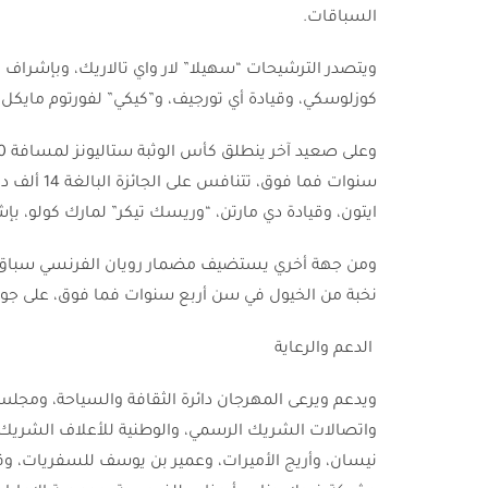
السباقات.
ويتصدر الترشيحات “سهيلا” لار واي تالاريك، وبإشراف ب
كوزلوسكي، وقيادة أي تورجيف، و”كيكي” لفورتوم مايك
سنوات فما 
ايتون، وقيادة دي مارتن، “وريسك تيكر” لمارك كولو، بإ
نخبة من الخيول في سن أربع سنوات فما فوق، على جوائزه البالغة 
الدعم والرعاية
ويدعم ويرعى المهرجان دائرة الثقافة والسياحة، ومجلس
واتصالات الشريك الرسمي، والوطنية للأعلاف الشريك ال
نيسان، وأريج الأميرات، وعمير بن يوسف للسفريات، وقن