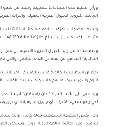
ويأتي تنظيم هذه السباقات تشجيعا ودعما من سمو الشي
الرئاسة، للترويج للخيول العربية الأصيلة، والتراث العري
متر، على لقب كأس زايد البالغ جائزته المالية 148,750 ألف زلوتي، بمشاركة (6) من الخيول العربية المولودة في بولندا، وفرنسا.
وخصصت كأس زايد للخيول العربية الأصيلة في سن أرب
الخالدية” المدافع عن لقبه في العام الماضي، والذي فاز به اب
يذكر ان اسطبلات الخالدية فازت باللقب في آخر ثلاث نسخ
اليوم والذي يشرف عليهم ماسيج كاسبرزيك الفارس الأ
وينافس على اللقب الجواد “هان راستابان” لنيسا العر
لكي زاكولسكي، بإشراف أي وايرزيك، وقيادة أي تورجيف.
تتنافس على الجائزة البالغة