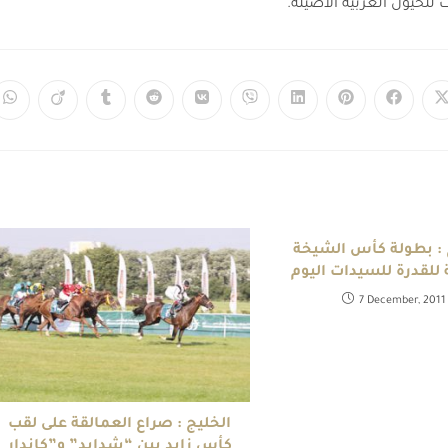
ت للخيول العربية الأصيلة.
 : بطولة كأس الشيخة
للقدرة للسيدات اليوم
7 December, 2011
الخليج : صراع العمالقة على لقب
كأس زايد بين “شدايد” و”كاندار