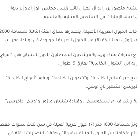
خ منصور بن زايد آل نهيان نائب رئيس مجلس الوزراء وزير ديوان
ق لدولة الإمارات في الساحتين المحلية والعالمية.
ويشهد مضمار سلوزفيك اليوم مهرجاناً استثنائياً لسباقات الخيول العربية الأصيلة، يتصدرها سباق الفئة الثالثة لمساف
ع سنوات فما فوق، والمرشحون المفضلون للفوز بالسباق هم، “أمواج
ن “نشوان الخالدية” بفارق 9 أطوال.
 عبر “سلام الخالدية”، و”شدوان الخالدية”، ويقود “أمواج الخالدية”
يرلندي الشهير تاج اوشي.
بية بإشراف أي لاسكويسكي، وقيادة شتيبان مازور، و”ويلكي داكريس”
وفي نفس المضمار تستقطب جولة كأس الوثبة ستاليونز لمسافة 1600 متر (7) خيول عربية أصيلة في سن ثلاث سنوات فقط
 14,350 زولتي وسيكون الصراع متكافئا بين الخيول المتنافسة، والتي حققت انتصارات لافتة في