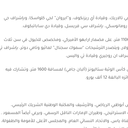
ي تالاريك، وقيادة أي ريزنكوف، و”ايروان” لجي كلواسكا، وبإشراف جي
ل رومانوسكي، بإشراف سي فريسل، وقيادة دي ساباتبكوف.
وعلى صعيد آخر ينطلق كأس الوثبة ستاليونز لمسافة 1100 متر، على مضمار ارابهو الأميركي، ومخصص للخيول في سن ثلاث
فوق، تتنافس على الجائزة البالغة 14 ألف دولار، ويتصدر الترشيحات “سموك سجنال” لماثيو وتامي دوتر، بإشراف ت
شراف ان روجيري وقيادة تي واليس.
ومن جهة أخري يستضيف مضمار رويان الفرنسي سباق كأس الوثبة ستاليونز (ألبان جامي) لمسافة 1600 متر، وتشارك فيه
12 ألف يورو.
 أبوظبي الرياضي، والأرشيف والمكتبة الوطنية الشريك الرئيسي،
استراتيجي، وطيران الإمارات الناقل الرسمي، ويرعي أيضاً المسعود ـ
اة ياس، والاتحاد النسائي العام، والمجلس الأعلى للأمومة والطفولة،