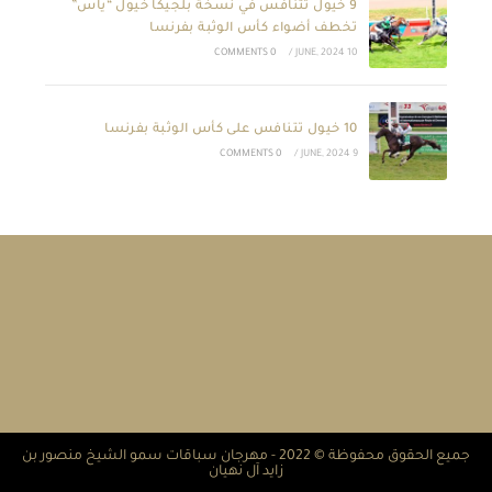
9 خيول تتنافس في نسخة بلجيكا خيول “ياس”
تخطف أضواء كأس الوثبة بفرنسا
0 COMMENTS
/
10 JUNE, 2024
10 خيول تتنافس على كأس الوثبة بفرنسا
0 COMMENTS
/
9 JUNE, 2024
جميع الحقوق محفوظة © 2022 - مهرجان سباقات سمو الشيخ منصور بن
زايد آل نهيان