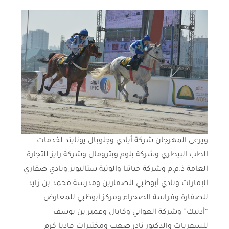
ويرعى المهرجان شركة أيادي وجلوبال يونايتد لخدمات
الطب البيطري وشركة بلوم وبترومال وشركة رايز للتجارة
العامة ذ.م.م وشركة حياتنا والوثبة ستاليونز ونادي صقاري
الإمارات ونادي أبوظبي للصقارين ومدرسة محمد بن زايد
للصقارة وفراسة الصحراء ومركز أبوظبي للمعارض
“أدنيك” وشركة العواني وكابال وعمير بن يوسف
للسفريات والدكتور نادر صعب ومختبرات فاديا كرم