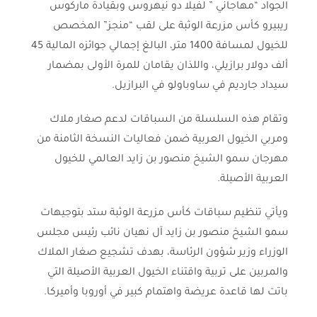
الجواد “مهاجاني ” لفيلا دو نيهروس وبقيادة ماركوس
ريبيرو كأس مزرعة الوثبة على لقب “منجز” المخصص
للخيول لمسافة 1400 متر، البالغ إجمالي جوائزه المالية 45
ألف دولار برازيلي، واللذان يقامان للمرة الأولى بمضمار
سيداد جارديم في ساوباولو في البرازيل.
وتقام هذه السلسلة من السباقات لدعم صغار ملاك
ومربي الخيول العربية ضمن فعاليات النسخة الثامنة من
مهرجان سمو الشيخ منصور بن زايد العالمي للخيول
العربية الأصيلة.
ويأتي تنظيم سباقات كأس مزرعة الوثبة ستد بتوجيهات
سمو الشيخ منصور بن زايد آل نهيان نائب رئيس مجلس
الوزراء وزير شؤون الرئاسة، بهدف تشجيع صغار الملاك
والمربين على تربية واقتناء الخيول العربية الأصيلة التي
باتت لها قاعدة عريضة واهتمام كبير في أوروبا وأميركا.