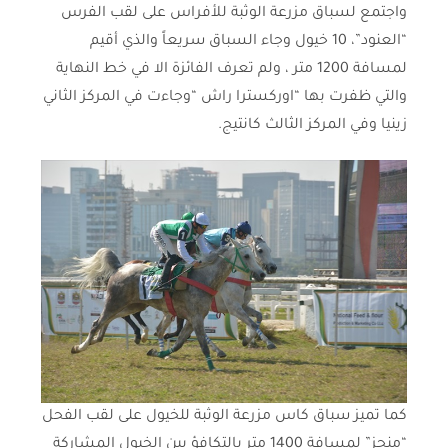
واجتمع لسباق مزرعة الوثبة للأفراس على لقب الفرس
“العنود”، 10 خيول وجاء السباق سريعاً والذي أقيم
لمسافة 1200 متر ، ولم تعرف الفائزة الا في خط النهاية
والتي ظفرت بها “اوركسترا راش “وجاءت في المركز الثاني
زينيا وفي المركز الثالث كانتيج.
كما تميز سباق كاس مزرعة الوثبة للخيول على لقب الفحل
“منجز” لمسافة 1400 متر بالتكافؤ بين الخيول المشاركة