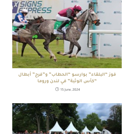
فوز “البلقاء” بوارسو “الحطاب” و”فرح” أبطال
“كأس الوثبة” في لندن وروما
15 June, 2024