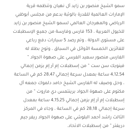
سمو الشيخ منصور بن زايد آل نهيان وتنظمه قرية
الإمارات العالمية للقدرة بالوثبة بدعم من مجلس أبوظبي
الرياضي والمهرجان العالمي لسمو الشيخ منصور بن زايد
للخيول العربية ، 153 فارس وفارسة من جميع الإسطبلات
على مستوى الدولة ، وتم رصد 5 سيارات دفع رباعي
للفائزين الخمسة الأوائل في السباق ، وتوج بطلا له
الفارس منصور سعيد الفرسي على صهوة الجواد ”
فينويك سن ست ” من إسطبلات إم آر إم بزمن إجمالي
4,12,54 ساعة بمعدل سرعة إجمالي 28,47 كم في الساعة
، وحل وصيف له الفارس الشيخ حامد دلموك جمعه آل
مكتوم على صهوة الجواد برينتمس دي ماروت ” من
إسطبلات إم آر إم بزمن إجمالي 4,15,25 ساعة بمعدل
سرعة إجمالي 28,18 كم في الساعة ، وجاء في المركز
الثالث راشد أحمد البلوشي على صهوة الجواد ريفر جيم
دريفتر ” من إسطبلات الاتحاد.