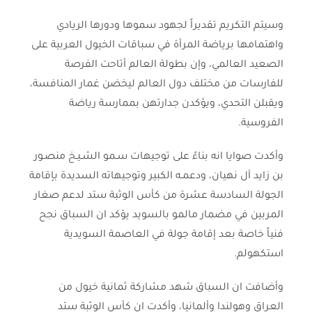
وسيتم التكريم تقديراً لجهود سموها ودورها الريادي
واهتمامها برياضة المرأة في سباقات الخيول العربية على
الصعيد العالمي، وإن بطولة العالم أتاحت الفرصة
للفارسات من مختلف دول العالم ليخضن غمار المنافسة،
ويقبلن التحدي، ويؤكدن جدارتهن بممارسة رياضة
الفروسية.
وأكدت صوايا انه بناءً على توجيهات سـمو الشـيـخ منصـور
بن زايد آل نهيان، ودعمـه الكبير وتوجيهاته السديدة بإقامة
الجولة السادسة عشرة من كأس الوثبة ستد لدعم صغار
المربين في مضمار مالمو بالسويد يؤكد ان السباق نجح
فنياً خاصة بعد إقامة جولة في العاصمة السويدية
استكهولم.
وأضافت ان السباق شهد مشاركة ثمانية خيول من
العراق وهولندا وألمانيا، وأكدت ان كأس الوثبة ستد