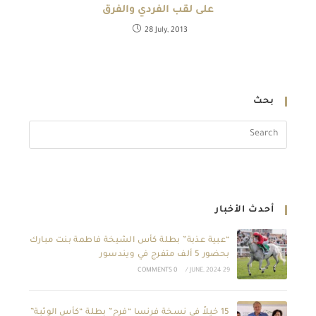
على لقب الفردي والفرق
28 July, 2013
بحث
أحدث الأخبار
“عبية عذبة” بطلة كأس الشيخة فاطمة بنت مبارك
بحضور 5 ألف متفرج في ويندسور
0 COMMENTS
/
29 JUNE, 2024
15 خيلاً في نسخة فرنسا “فرح” بطلة “كأس الوثبة”