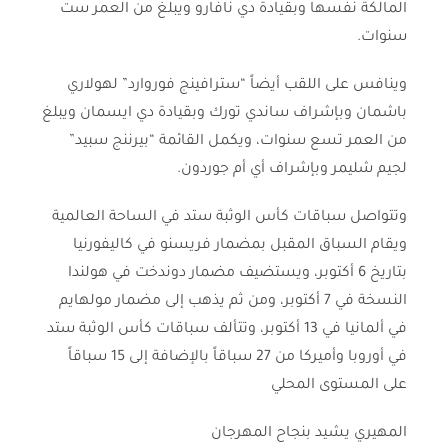
المالكة نفسها وبقيادة دي نافارو ويبلغ من العمر ست
سنوات.
وينافس على اللقب أيضاً “سترافينج فوروارد” لهولاري
باشمان وبإشراف ساندي تورك وبقيادة دي ايسمان ويبلغ
من العمر تسع سنوات، ويكمل القائمة “بيرننج سبيد”
لجيم شليمر وبإشراف أي أم جوردون.
وتتواصل سباقات كأس الوثبة ستد في الساحة العالمية
ويقام السباق المقبل بمضمار فريسنو في كاليفورنيا
بتاريخ 6 أكتوبر، ويستضيف مضمار دوندخت في هولندا
النسخة في 7 أكتوبر، ومن ثم يذهب إلى مضمار مولهايم
في ألمانيا في 13 أكتوبر، وتتألف سباقات كأس الوثبة ستد
في أوروبا وأميركا من 27 سباقاً بالإضافة إلى 15 سباقاً
على المستوى المحلي
المهيري يشيد بنجاح المهرجان