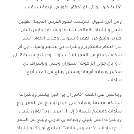
ثمانية خيول والتي لم تحقق الفوز في أربعة سباقات.
ومن أبرز الخيول المرشحة للفوز الفرس”اندجينا” لهيلين
شيلي وبإشراف المالكة نفسها وبقيادة الفارس اتش
هيريرا وتبلغ من العمر 6 سنوات، وهناك الجواد “لاسي
فاز” لسام فاسكويز وبإشراف دي سكينر وبقيادة جي أم
سكوت ويبلغ من العمر ثلاث سنوات ومرشح بنسبة 2 إلى
1، و”باي جولي اتز هوت” لسوزان ويلس وبإشراف دي
سكينر وبقيادة أم فادلوفيتش ويبلغ من العمر أربع
سنوات.
وينافس على اللقب “كادور ان يو” لليزا بيلسر وبإشراف
المالكة نفسها وبقيادة سي هيريرا ويبلغ من العمر أربع
سنوات ومرشح بنسبة 3 إلى 1، “بيرنين ربر” لوارن شيلي
وبإشراف اتش شيلي وبقيادة بي هارفي ويبلغ من العمر
أربع سنوات، و”ديمارس بيليف” لساندي توروك وبإشراف