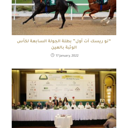
“نو ريسك آت أول” بطلة الجولة السابعة لكأس
الوثبة بالعين
17 January, 2022