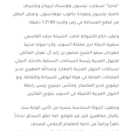
“ماجيا” لسفارت نيلسون واونسالا اريبيانز وبإشراف
كاميلا نيلسون وبقيادة جاكوب جوهانسون، وتمكن البطل
من قطع المسافة في زمن وقدره 1:21:80 دقيقة.
وعقب ختام الأشواط قامت الشيخة نجلاء القاسمي
سفيرة الدولة لدى مملكة السويد، ولارا صوايا مديرة
مهرجان سمو الشيخ منصور بن زايد آل نهيان العالمي
للخيول العربية رئيسة السباقات النسائية بالاتحاد الدولي
لسباقات الخيول العربية (افهار)، وعبدالله المهيري مدير
العلاقات العامة في هيئة أبوظبي للسياحة والثقافة، وبو
جيلبورج مدير المضمار، وماتس جينبيرج رئيس رابطة
الخيول العربية الأصيلة في السويد بتتويج الفائزين.
وحظيت الجولة السادسة عشرة من كأس الوثبة ستد
بإقبال جماهيري كبير غير متوقع، كما حقق السبـاق نجـاحاً
باهراً ورائعاً من ناحية الاهتمام الإعلامي للصحف