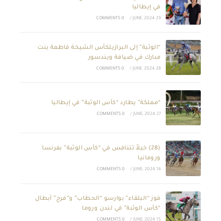
في إيطاليا
0 COMMENTS
/
29 JUNE, 2024
“الوثبة” إلى البرازيلكأس الشيخة فاطمة بنت
مبارك في ضيافة ويندسور
0 COMMENTS
/
28 JUNE, 2024
“مملكة” يطارد “كأس الوثبة” في إيطاليا
0 COMMENTS
/
27 JUNE, 2024
(28) خيلاً تتنافس في “كأس الوثبة” بفرنسا
ورومانيا
0 COMMENTS
/
16 JUNE, 2024
فوز “البلقاء” بوارسو “الحطاب” و”فرح” أبطال
“كأس الوثبة” في لندن وروما
0 COMMENTS
/
15 JUNE, 2024