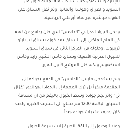
بالإثارة والتشويق، حيث شاركت فيه ثمانية خيول من
السويد والعراق وهولندا وألمانيا. وتم نقل السباق على
الهواء مباشرة عبر قناة أبوظبي الرياضية.
ودخل الجواد العراقي “الداحس” الذي كان يدافع عن لقبه
في العام الماضي إلى السباق بعد فوزه بسباق نير بارتو
تريبيوت، وحلوله في المركز الثاني في سباق السويد
للخيول العربية الأصيلة وسباق كأس الشيخ زايد وكأس
استكهولم ولكنه كان المرشح الأول للفوز.
ولم يستعجل فارس “الداحس” في الدفع بجواده إلى
المقدمة مبكراً بل ترك المهمة إلى الجواد الهولندي “غزال
تي” وآثر لجم جواده وسط الخيول بالرغم من ان مسافة
السباق البالغة 1200 متر تحتاج إلى السرعة الكبيرة ولكنه
كان يعرف مقدرات جواده جيداً.
وعند الوصول إلى اللفة الأخيرة زادت سرعة الخيول