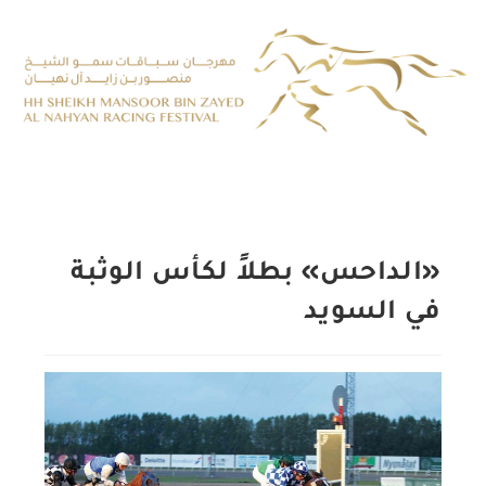
«الداحس» بطلاً لكأس الوثبة
في السويد