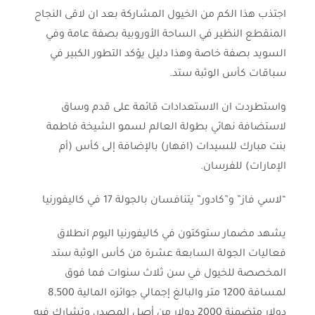
اجتذب هذا الكم من الخيول المشاركة بعد ان لاقى النجاح
المنقطع النظير في الساحة الأوروبية بصفة عامة وفي
السويد بصفة خاصة وهذا دليل يؤكد التطور الكبير في
سباقات كأس الوثبة ستد.
واستطردت ان الاستعدادات قائمة على قدم وساق
لاستضافة نهائي بطولة العالم لسمو الشيخة فاطمة
بنت مبارك للسيدات (افهار) بالإضافة إلى كأس (أم
الإمارات) للفرسان.
“لاسي فاز” و”كادور” يتنافسان بالجولة 17 في كاليفورنيا
يشهد مضمار ستوكتون في كاليفورنيا اليوم انطلاق
فعاليات الجولة السابعة عشرة من كأس الوثبة ستد
المخصصة للخيول في سن ثلاث سنوات فما فوق
لمسافة 1200 متر والبالغ إجمالي جوائزه المالية 8,500
دولار متضمنة 2000 دولار من أصل المصدر، وتشارك فيه