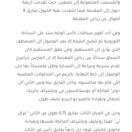
وانقسمت المجموعة إلى نصفين، حيث تقدمت أربعة
خيول إلى المقدمة فيما ابتعدت بقية الخيول بفارق 8
أطوال عن رباعي المقدمة.
وفي أحد أقوى سباقات كأس الوثبة ستد على الساحة
الأوروبية لم تتضح النتيجة إلا بعد الوصول إلى المنعطف
الذي يؤدي إلى المستقيم. وفي عمق المستقيم كان
السباق سجالاً بين رباعي المقدمة إلا ان الفارس جرابيرج
تقدم بسرعة وببراعة إلى الصدارة وظل متمسكاً بها حتى
الوصول إلى خط النهاية، بالرغم من المحاولات المضنية
التي قام بها منافسوه، وكان الفارق بينه وبين الثاني”ال
دونر” لمالكه أم جوستافسون جي وبإشراف باتريك
تنجفال وبقيادة فالمير دو ازيردو نصف طول.
وحل في المركز الثالث بفارق 0,75 طول عن الثاني “غزال
تي” لفيتا زوتيليف وبإشراف المالكة نفسها وبقيادة
مانويل مارتنيز، فيما حل رابعاً بفارق رأس عن الثالث