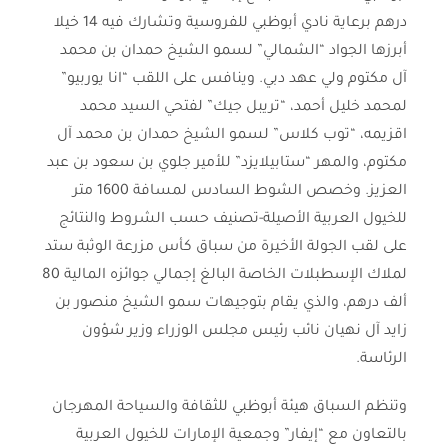
درهم برعاية نادي أبوظبي للفروسية وتشارك فيه 14 خيلا
أبرزها الجواد “الشمالي” لسمو الشيخ حمدان بن محمد
آل مكتوم ولي عهد دبي. وينافس على اللقب “انا يوربيو”
لمحمد خليل أحمد، “تريبل جيك” لفتحي السيد محمد
اقزيمه، “توب كلاس” لسمو الشيخ حمدان بن محمد آل
مكتوم، والمهر “ستابيلايزد” للأمير جلوي بن سعود بن عبد
العزيز. وخصص الشوط السادس لمسافة 1600 متر
للخيول العربية الأصيلة-تصنيف حسب الشروط والنتائج
على لقب الجولة الأخيرة من سباق كأس مزرعة الوثبة ستد
لملاك الإسطبلات الخاصة البالغ إجمالي جوائزه المالية 80
ألف درهم، والذي يقام بتوجيهات سمو الشيخ منصور بن
زايد آل نهيان نائب رئيس مجلس الوزراء وزير شؤون
الرئاسة.
وتنظم السباق هيئة أبوظبي للثقافة والسياحة المهرجان
بالتعاون مع “إيفار” وجمعية الإمارات للخيول العربية