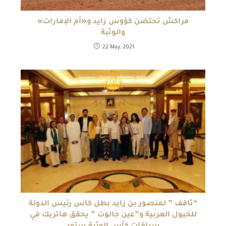
مراكش تحتضن كؤوس زايد و«أم الإمارات»
والوثبة
22 May, 2021
“ثاقف ” لمنصور بن زايد بطل كاس رئيس الدولة
للخيول العربية و”عين جالوت ” يحقق هاتريك في