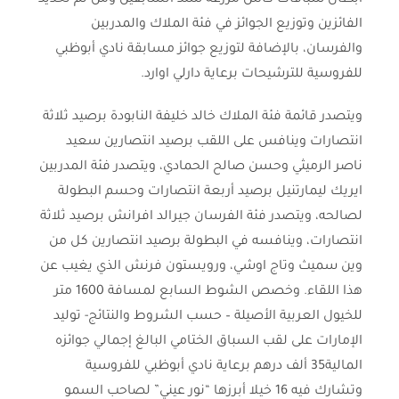
أبطال سباقات كأس مزرعة ستد السابقين ومن ثم تحديد
الفائزين وتوزيع الجوائز في فئة الملاك والمدربين
والفرسان، بالإضافة لتوزيع جوائز مسابقة نادي أبوظبي
للفروسية للترشيحات برعاية دارلي اوارد.
ويتصدر قائمة فئة الملاك خالد خليفة النابودة برصيد ثلاثة
انتصارات وينافس على اللقب برصيد انتصارين سعيد
ناصر الرميثي وحسن صالح الحمادي، ويتصدر فئة المدربين
ايريك ليمارتنيل برصيد أربعة انتصارات وحسم البطولة
لصالحه، ويتصدر فئة الفرسان جيرالد افرانش برصيد ثلاثة
انتصارات، وينافسه في البطولة برصيد انتصارين كل من
وين سميث وتاج اوشي، ورويستون فرنش الذي يغيب عن
هذا اللقاء. وخصص الشوط السابع لمسافة 1600 متر
للخيول العربية الأصيلة – حسب الشروط والنتائج- توليد
الإمارات على لقب السباق الختامي البالغ إجمالي جوائزه
المالية35 ألف درهم برعاية نادي أبوظبي للفروسية
وتشارك فيه 16 خيلا أبرزها “نور عيني” لصاحب السمو