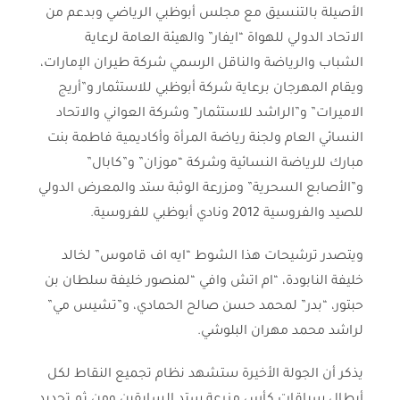
الأصيلة بالتنسيق مع مجلس أبوظبي الرياضي وبدعم من
الاتحاد الدولي للهواة “ايفار” والهيئة العامة لرعاية
الشباب والرياضة والناقل الرسمي شركة طيران الإمارات،
ويقام المهرجان برعاية شركة أبوظبي للاستثمار و”أريج
الاميرات” و”الراشد للاستثمار” وشركة العواني والاتحاد
النسائي العام ولجنة رياضة المرأة وأكاديمية فاطمة بنت
مبارك للرياضة النسائية وشركة “موزان” و”كابال”
و”الأصابع السحرية” ومزرعة الوثبة ستد والمعرض الدولي
للصيد والفروسية 2012 ونادي أبوظبي للفروسية.
ويتصدر ترشيحات هذا الشوط “ايه اف قاموس” لخالد
خليفة النابودة، “ام اتش وافي “لمنصور خليفة سلطان بن
حبتور، “بدر” لمحمد حسن صالح الحمادي، و”تشيس مي”
لراشد محمد مهران البلوشي.
يذكر أن الجولة الأخيرة ستشهد نظام تجميع النقاط لكل