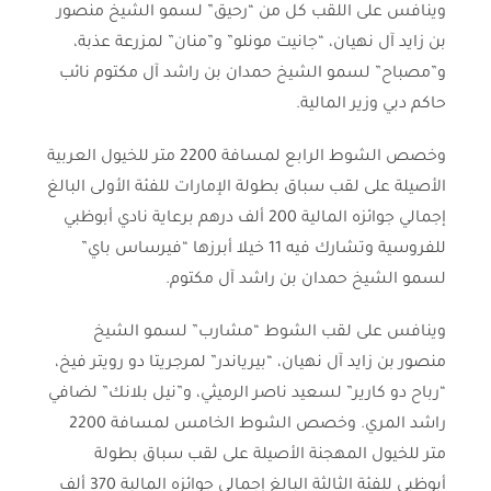
وينافس على اللقب كل من “رحيق” لسمو الشيخ منصور
بن زايد آل نهيان، “جانيت مونلو” و”منان” لمزرعة عذبة،
و”مصباح” لسمو الشيخ حمدان بن راشد آل مكتوم نائب
حاكم دبي وزير المالية.
وخصص الشوط الرابع لمسافة 2200 متر للخيول العربية
الأصيلة على لقب سباق بطولة الإمارات للفئة الأولى البالغ
إجمالي جوائزه المالية 200 ألف درهم برعاية نادي أبوظبي
للفروسية وتشارك فيه 11 خيلا أبرزها “فيرساس باي”
لسمو الشيخ حمدان بن راشد آل مكتوم.
وينافس على لقب الشوط “مشارب” لسمو الشيخ
منصور بن زايد آل نهيان، “بيرياندر” لمرجريتا دو رويتر فيخ،
“رباح دو كارير” لسعيد ناصر الرميثي، و”نيل بلانك” لضافي
راشد المري. وخصص الشوط الخامس لمسافة 2200
متر للخيول المهجنة الأصيلة على لقب سباق بطولة
أبوظبي للفئة الثالثة البالغ إجمالي جوائزه المالية 370 ألف