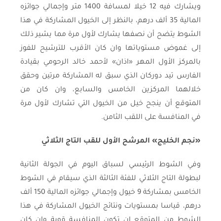
ويشارك فيه 12 خيلا لمسافة 1400 متر وإجمالي جوائزه
المالية 35 ألف درهم، بالنظر إلى الخيول المشاركة في هذا
الشوط يتضح أن نصفها يشارك لأول مرة مما يشير ذلك
إلى غموض مستوياتها وان كان الأقرب للترشيح للفوز
بالمركز الأول المهر «اذان» لأحمد خالد الرحومي بقيادة
الفارس تيد دوركان الذي سبق له المشاركة مرتين وحقق
خلالهما المركزين الخامس والسابع، وان كان من
المتوقع أن ينجح خيل من الخيول التي تشارك لأول مرة
في المنافسة على اللقب الثامن.
«نجم الخليج» المرشح الأول للقب التاج الثلاثي
وفي الشوط الرئيسي لسباق اليوم في الجولة الثانية
لبطولة التاج الثلاثي للفئة الثالثة الذي سيقام في الشوط
الخامس بمشاركة 9 خيول وإجمالي جوائزه المالية 150 ألف
درهم، قياسا بمستويات ونتائج الخيول المشاركة في هذا
الشوط من المتوقع ان تكون المنافسة قوية وان كان