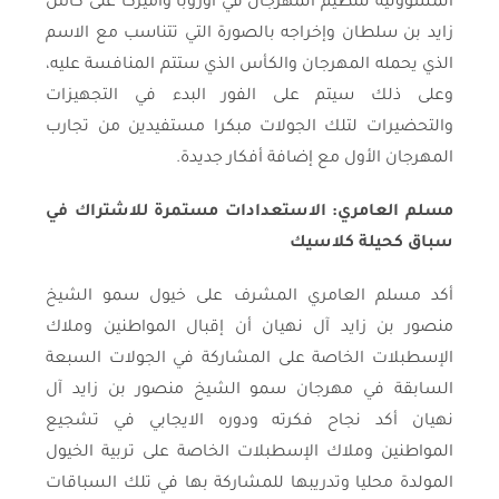
المسؤولية لتنظيم المهرجان في أوروبا وأميركا على كأس
زايد بن سلطان وإخراجه بالصورة التي تتناسب مع الاسم
الذي يحمله المهرجان والكأس الذي ستتم المنافسة عليه،
وعلى ذلك سيتم على الفور البدء في التجهيزات
والتحضيرات لتلك الجولات مبكرا مستفيدين من تجارب
المهرجان الأول مع إضافة أفكار جديدة.
مسلم العامري: الاستعدادات مستمرة للاشتراك في
سباق كحيلة كلاسيك
أكد مسلم العامري المشرف على خيول سمو الشيخ
منصور بن زايد آل نهيان أن إقبال المواطنين وملاك
الإسطبلات الخاصة على المشاركة في الجولات السبعة
السابقة في مهرجان سمو الشيخ منصور بن زايد آل
نهيان أكد نجاح فكرته ودوره الايجابي في تشجيع
المواطنين وملاك الإسطبلات الخاصة على تربية الخيول
المولدة محليا وتدريبها للمشاركة بها في تلك السباقات