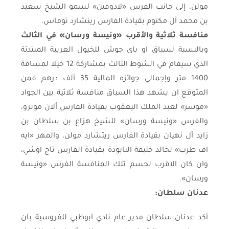
مولن، إلى جانب الفرس «لادوفين» لسمو الشيخ سعيد
بن محمد آل مكتوم بقيادة الفارس ريتشارد توماس.
منافسة ثلاثية والأقرب «ونيسة ورسان» في الثالث
وبالنسبة لسباق او باى جوش للخيول العربية المبتدئة
الذي سيقام في الشوط الثالث بمشاركة 12 خيلا لمسافة
1400 متر وإجمالي جوائزه المالية 35 ألف درهم فمن
المتوقع ان يشهد هذا السباق منافسة ثلاثية بين الجواد
«موسر» لعبد الملك اليعقوب بقيادة الفارس ألان مونرو،
والفرس «ونيسة ورسان» للشيخ هزاع بن سلطان بن
زايد آل نهيان بقيادة الفارس ريتشارد مولن، والمهر «ايه
اف طرب» لخالد خليفة النابودة بقيادة الفارس تاج اوشي،
وان كان الاقرب لحسم تلك المنافسة الفرس «ونيسة
ورسان».
عدنان سلطان:
أكد عدنان سلطان مدير عام نادي ابوظبي للفروسية بان