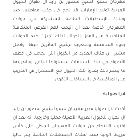
مهرجان سمو الشيخ منصور بن زايد آل نهيان للخيول
العربية توليد الإمارات قد نجح في جذب مواطنين جدد
وملاك الإسطبلات الخاصة للمشاركة في جولات
المهرجان خاصة بعد أن أتيحت لهم الفرص المتكافئة
للمنافسة على الفوز بالجوائز، لذلك تميزت هذه الجولات
بقوة المنافسة وصعوبة ترشيح الفائزين فيها، واصل
مشيرا أن هناك العديد من الخيول التي نجحت في خطف
الأضواء في تلك السباقات بمستواها الراقي وجاهزيتها
ما يبشر ذلك بقدرة تلك الخيول مع الاستمرار في التدريب
على المنافسة في السباقات الأقوى.
لارا صوايا:
أكدت لارا صوايا مدير مهرجان سمو الشيخ منصور بن زايد
آل نهيان للخيول العربية الأصيلة محليا وخارجيا، انه بعد أن
اقترب الانتهاء من جولات المهرجان المحلي على كأس
مزرعة الوثبة ستد لملاك الإسطبلات الخاصة يتم حاليا