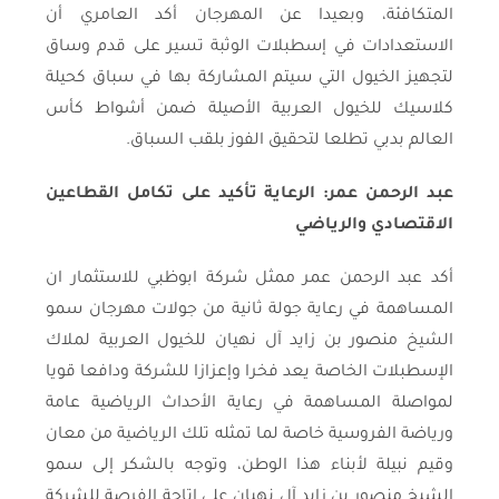
المتكافئة، وبعيدا عن المهرجان أكد العامري أن
الاستعدادات في إسطبلات الوثبة تسير على قدم وساق
لتجهيز الخيول التي سيتم المشاركة بها في سباق كحيلة
كلاسيك للخيول العربية الأصيلة ضمن أشواط كأس
العالم بدبي تطلعا لتحقيق الفوز بلقب السباق.
عبد الرحمن عمر: الرعاية تأكيد على تكامل القطاعين
الاقتصادي والرياضي
أكد عبد الرحمن عمر ممثل شركة ابوظبي للاستثمار ان
المساهمة في رعاية جولة ثانية من جولات مهرجان سمو
الشيخ منصور بن زايد آل نهيان للخيول العربية لملاك
الإسطبلات الخاصة يعد فخرا وإعزازا للشركة ودافعا قويا
لمواصلة المساهمة في رعاية الأحداث الرياضية عامة
ورياضة الفروسية خاصة لما تمثله تلك الرياضية من معان
وقيم نبيلة لأبناء هذا الوطن، وتوجه بالشكر إلى سمو
الشيخ منصور بن زايد آل نهيان على إتاحة الفرصة للشركة