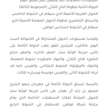
الترشيحات الصحيحة، كما يتضمن حفل سباق اليوم
الجولة الثانية لبطولة التاج الثلاثي (المجموعة الثالثة)
للخيول العربية الأصيلة الذي سيقام في الشوط الخامس،
والسباق التحضيري لبطولة الخيول المهجنة الأصيلة الذي
سيقام في الشوط السادس ابوظبي.
وقياسا بمستويات الخيول المشاركة في الأشواط الست
اليوم، فالأقرب للترشيح للفوز بلقب الجولة الثامنة على
كأس مزرعة الوثبة ستد، المهر «اذان»، والمهر «نجم
الخليج» للتاج الثلاثي، والجواد «امباورد» لشوط المهجنة،
والجواد «البرلوتوا» للشوط الافتتاحي، والفرس «إيه اف
ثريا» للشوط الثاني، والفرس «ونيسة ورسان» للثالث.
بالنسبة لسباق الجولة الثامنة في مهرجان سمو الشيخ
منصور بن زايد آل نهيان على كأس مزرعة الوثبة ستد
للخيول المبتدئة لملاك الاسطبلات الخاصة الذي يقام
برعاية شركة ابوظبي للاستثمار في الشوط الرابع